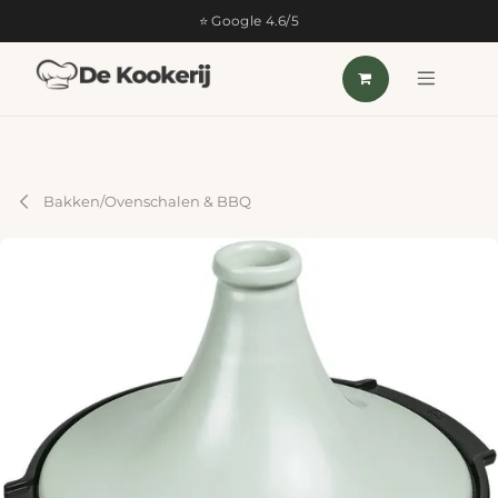
OVERSLAAN NAAR INHOUD
⭐ Google 4.6/5
Bakken/Ovenschalen & BBQ