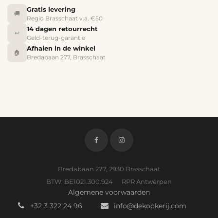
Gratis levering
🚚
Regio Brasschaat v.a. €50
14 dagen retourrecht
↩️
Geld-terug-garantie
Afhalen in de winkel
🏠
Bredabaan 277, Brasschaat
Bredabaan 277, 2930 Brasschaat
BTW: BE1021.300.924 RPR Antwerpen
Algemene voorwaarden
+32 3 322 24 96
info@dekookerij.com