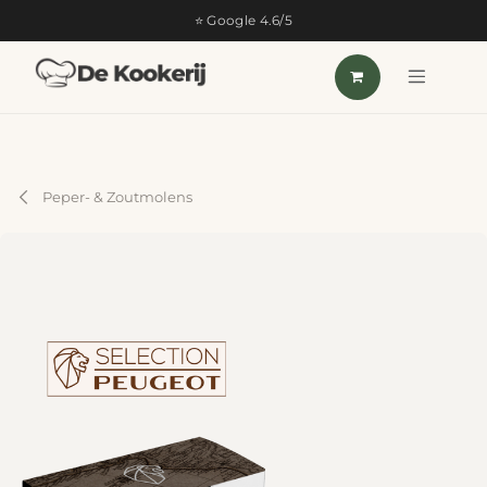
OVERSLAAN NAAR INHOUD
⭐ Google 4.6/5
Peper- & Zoutmolens