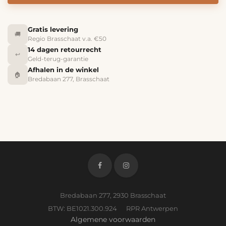
Gratis levering
🚚
Regio Brasschaat v.a. €50
14 dagen retourrecht
↩️
Geld-terug-garantie
Afhalen in de winkel
🏠
Bredabaan 277, Brasschaat
Bredabaan 277, 2930 Brasschaat
BTW: BE1021.300.924 RPR Antwerpen
Algemene voorwaarden