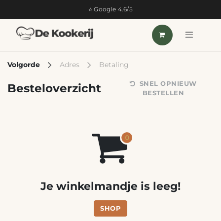
OVERSLAAN NAAR INHOUD
⭐ Google 4.6/5
Volgorde
Adres
Betaling
SNEL OPNIEUW
Besteloverzicht
BESTELLEN
Je winkelmandje is leeg!
SHOP