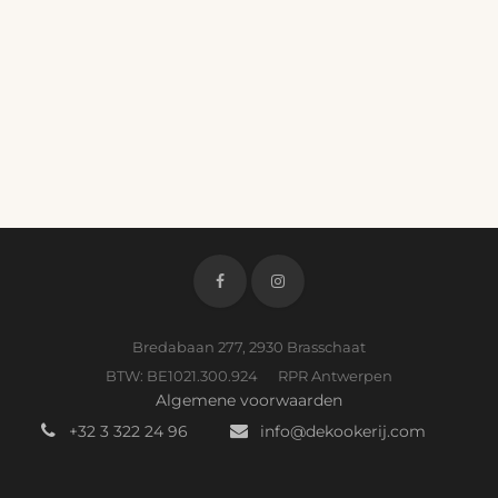
Bredabaan 277, 2930 Brasschaat
BTW: BE1021.300.924 RPR Antwerpen
Algemene voorwaarden
+32 3 322 24 96
info@dekookerij.com