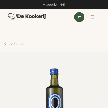
OVERSLAAN NAAR INHOUD
⭐ Google 4.6/5
Artisanaal