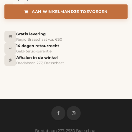
AAN WINKELMANDJE TOEVOEGEN
Gratis levering
🚚
Regio Brasschaat v.a. €50
14 dagen retourrecht
↩️
Geld-terug-garantie
Afhalen in de winkel
🏠
Bredabaan 277, Brasschaat
Bredabaan 277, 2930 Brasschaat