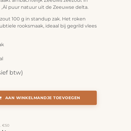
akt ambachtelijk Zeeuws zeezout in
 ‚Äî puur natuur uit de Zeeuwse delta.
out 100 g in standup zak. Het roken
ubtiele rooksmaak, ideaal bij gegrild vlees
ak
t
al
sief btw)
AAN WINKELMANDJE TOEVOEGEN
a. €50