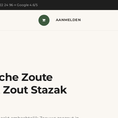
322 24 96
·
⭐ Google 4.6/5
T VAN DE MAAND
SHOP
AANMELDEN
CONTACT
che Zoute
 Zout Stazak