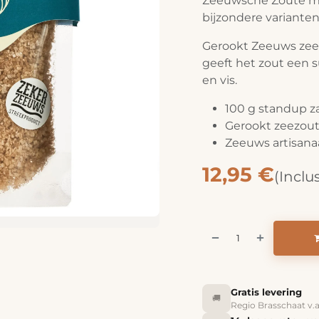
Zeeuwsche Zoute ma
bijzondere varianten
Gerookt Zeeuws zeez
geeft het zout een s
en vis.
100 g standup z
Gerookt zeezou
Zeeuws artisana
12,95
€
(Inclu
Gratis levering
🚚
Regio Brasschaat v.