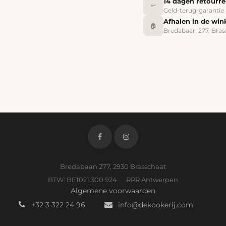
14 dagen retourr
↩️
Geld-terug-garantie
Afhalen in de win
🏠
Bredabaan 277, Bras
Bredabaan 277, 2930 Brasschaat
BTW: BE1021.300.924 RPR Antwerpen
Algemene voorwaarden
+32 3 322 24 96
info@dekookerij.com