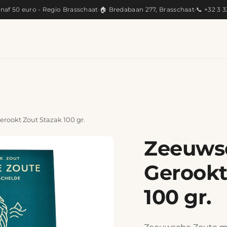
anaf 50 euro - Regio Brasschaat
·
🏠 Bredabaan 277, Brasschaat
·
📞 +32 3 
KEUKEN
ARTISANAAL
CADEAUS
PRODUC
rookt Zout Stazak 100 gr.
Zeeuws
Gerookt
100 gr.