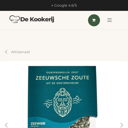
OVERSLAAN NAAR INHOUD
⭐ Google 4.6/5
Artisanaal