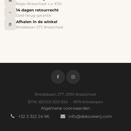
🚚
Regio Brasschaat v.a. €50
14 dagen retourrecht
↩️
Geld-terug-garantie
Afhalen in de winkel
🏠
Bredabaan 277, Brasschaat
Bredabaan 277, 2930 Brasschaat
BTW: BE1021.300.924 RPR Antwerpen
Algemene voorwaarden
+32 3 322 24 96
info@dekookerij.com