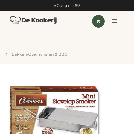
OVERSLAAN NAAR INHOUD
⭐ Google 4.6/5
Bakken/Ovenschalen & BBQ