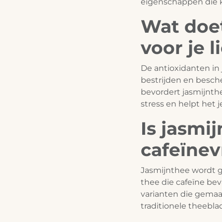
eigenschappen die k
Wat doet
voor je 
De antioxidanten in 
bestrijden en besch
bevordert jasmijnthe
stress en helpt het
Is jasmi
cafeïnev
Jasmijnthee wordt g
thee die cafeïne beva
varianten die gemaak
traditionele theebla