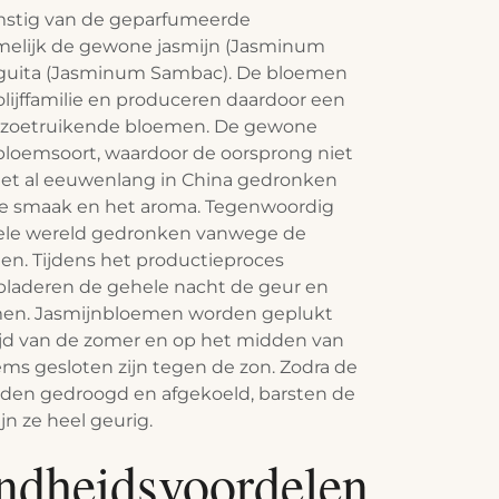
omstig van de geparfumeerde
melijk de gewone jasmijn (Jasminum
paguita (Jasminum Sambac). De bloemen
olijffamilie en produceren daardoor een
 zoetruikende bloemen. De gewone
 bloemsoort, waardoor de oorsprong niet
 het al eeuwenlang in China gedronken
ke smaak en het aroma. Tegenwoordig
hele wereld gedronken vanwege de
n. Tijdens het productieproces
bladeren de gehele nacht de geur en
en. Jasmijnbloemen worden geplukt
tijd van de zomer en op het midden van
ems gesloten zijn tegen de zon. Zodra de
den gedroogd en afgekoeld, barsten de
n ze heel geurig.
ndheidsvoordelen