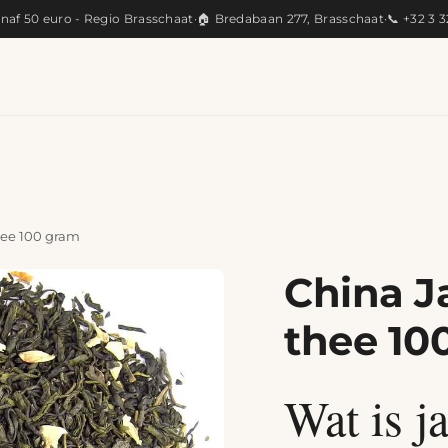
anaf 50 euro - Regio Brasschaat
·
🏠 Bredabaan 277, Brasschaat
·
📞 +32 3 
KEUKEN
ARTISANAAL
CADEAUS
PRODUC
hee 100 gram
China J
thee 10
Wat is j