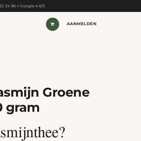
322 24 96
·
⭐ Google 4.6/5
T VAN DE MAAND
SHOP
AANMELDEN
CONTACT
asmijn Groene
0 gram
asmijnthee?