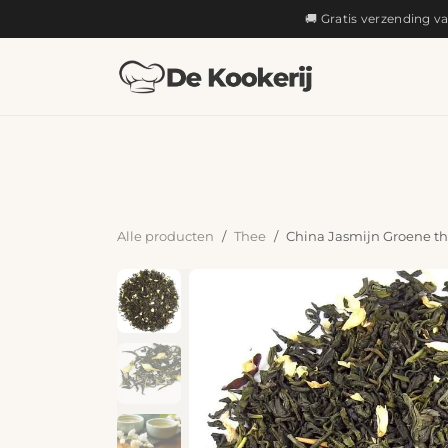
OVERSLAAN NAAR INHOUD
🚚 Gratis verzending v
KOKEN
Alle producten
Thee
China Jasmijn Groene t