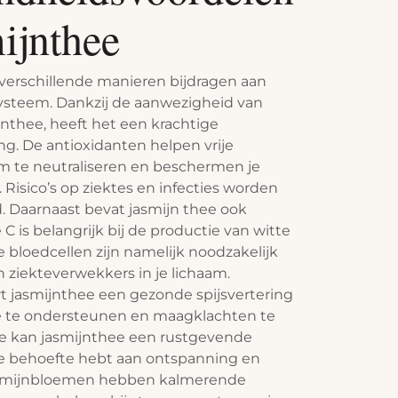
ijnthee
verschillende manieren bijdragen aan
steem. Dankzij de aanwezigheid van
jnthee, heeft het een krachtige
ng. De antioxidanten helpen vrije
aam te neutraliseren en beschermen je
 Risico’s op ziektes en infecties worden
. Daarnaast bevat jasmijn thee ook
C is belangrijk bij de productie van witte
e bloedcellen zijn namelijk noodzakelijk
an ziekteverwekkers in je lichaam.
 jasmijnthee een gezonde spijsvertering
e te ondersteunen en maagklachten te
te kan jasmijnthee een rustgevende
je behoefte hebt aan ontspanning en
jasmijnbloemen hebben kalmerende