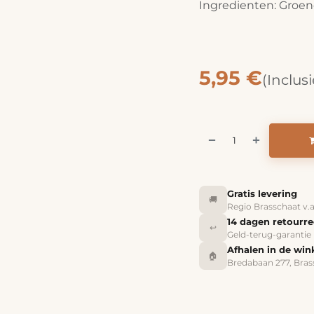
Ingredienten: Groen
5,95
€
(Inclus
Gratis levering
🚚
Regio Brasschaat v.
14 dagen retourr
↩️
Geld-terug-garantie
Afhalen in de win
🏠
Bredabaan 277, Bras