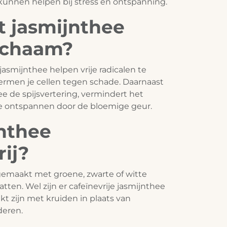
unnen helpen bij stress en ontspanning.
 jasmijnthee
lichaam?
jasmijnthee helpen vrije radicalen te
ermen je cellen tegen schade. Daarnaast
e de spijsvertering, vermindert het
 je ontspannen door de bloemige geur.
jnthee
rij?
emaakt met groene, zwarte of witte
tten. Wel zijn er cafeïnevrije jasmijnthee
t zijn met kruiden in plaats van
deren.