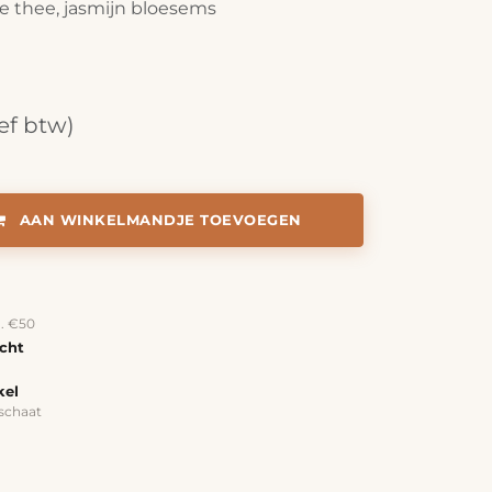
e thee, jasmijn bloesems
ief btw)
AAN WINKELMANDJE TOEVOEGEN
a. €50
echt
kel
schaat