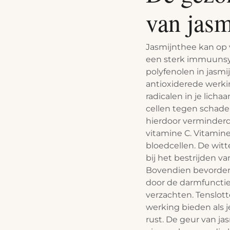
van jasm
Jasmijnthee kan op 
een sterk immuunsy
polyfenolen in jasmi
antioxiderede werki
radicalen in je lich
cellen tegen schade.
hierdoor verminderd
vitamine C. Vitamine 
bloedcellen. De witt
bij het bestrijden v
Bovendien bevordert
door de darmfuncti
verzachten. Tenslot
werking bieden als 
rust. De geur van 