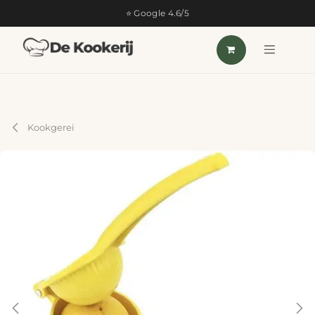
OVERSLAAN NAAR INHOUD
⭐ Google 4.6/5
Kookgerei