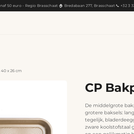
anaf 50 euro - Regio Brasschaat
·
🏠 Bredabaan 277, Brasschaat
·
📞 +32 3 
KEUKEN
ARTISANAAL
CADEAUS
PRODUC
 40 x 26 cm
CP Bakp
De middelgrote bakp
grotere baksels: la
tegelijk, bladerdeeg
zware koolstofstaal