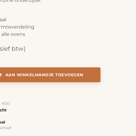
ruine onderzijde.
aal
rmteverdeling
alle ovens
sief btw)
AAN WINKELMANDJE TOEVOEGEN
a. €50
echt
kel
schaat