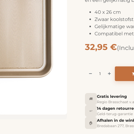
en een gelijkmatig b
40 x 26 cm
Zwaar koolstofst
Gelijkmatige wa
Compatibel met 
32,95
€
(Inclu
Gratis levering
🚚
Regio Brasschaat v.
14 dagen retourr
↩️
Geld-terug-garantie
Afhalen in de win
🏠
Bredabaan 277, Bras