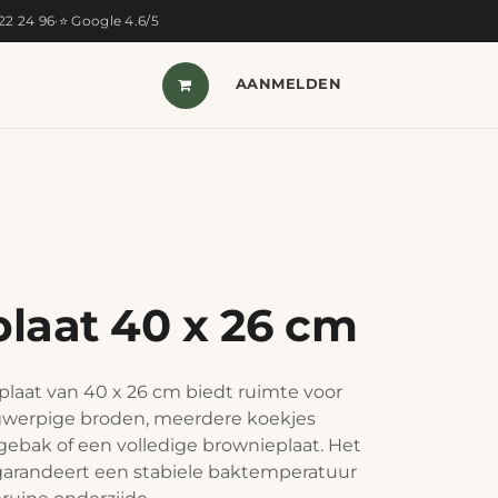
322 24 96
·
⭐ Google 4.6/5
T VAN DE MAAND
SHOP
AANMELDEN
CONTACT
laat 40 x 26 cm
laat van 40 x 26 cm biedt ruimte voor
ngwerpige broden, meerdere koekjes
gebak of een volledige brownieplaat. Het
 garandeert een stabiele baktemperatuur