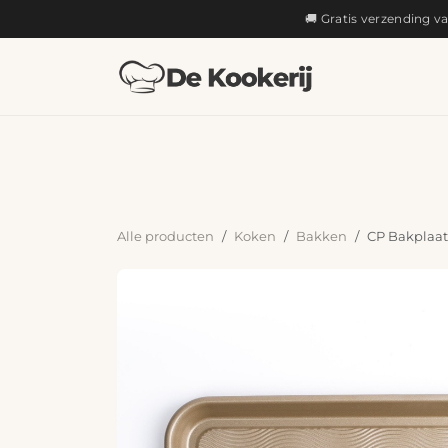
OVERSLAAN NAAR INHOUD
🚚 Gratis verzending v
KOKEN
Alle producten
Koken
Bakken
CP Bakplaat