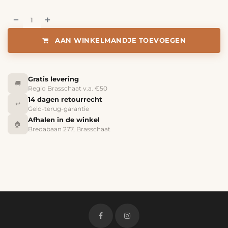
AAN WINKELMANDJE TOEVOEGEN
Gratis levering
🚚
Regio Brasschaat v.a. €50
14 dagen retourrecht
↩️
Geld-terug-garantie
Afhalen in de winkel
🏠
Bredabaan 277, Brasschaat