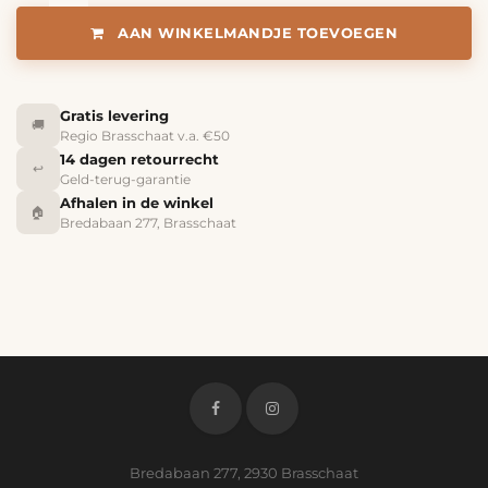
AAN WINKELMANDJE TOEVOEGEN
Gratis levering
🚚
Regio Brasschaat v.a. €50
14 dagen retourrecht
↩️
Geld-terug-garantie
Afhalen in de winkel
🏠
Bredabaan 277, Brasschaat
Bredabaan 277, 2930 Brasschaat