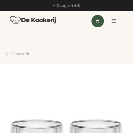
OVERSLAAN NAAR INHOUD
⭐ Google 4.6/5
Glaswerk