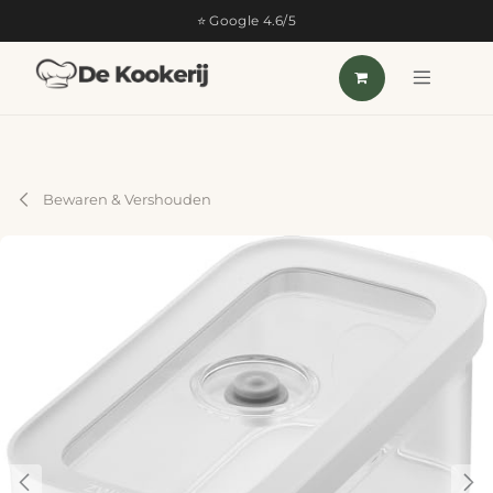
OVERSLAAN NAAR INHOUD
⭐ Google 4.6/5
Bewaren & Vershouden