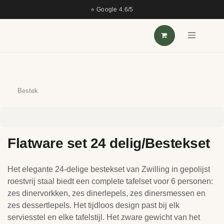
OVERSLAAN NAAR INHOUD
⭐ Google 4.6/5
Bestek
Flatware set 24 delig/Bestekset
Het elegante 24-delige bestekset van Zwilling in gepolijst
roestvrij staal biedt een complete tafelset voor 6 personen:
zes dinervorkken, zes dinerlepels, zes dinersmessen en
zes dessertlepels. Het tijdloos design past bij elk
serviesstel en elke tafelstijl. Het zware gewicht van het