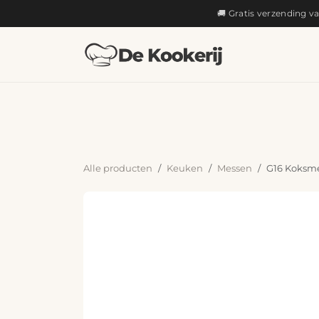
OVERSLAAN NAAR INHOUD
🚚 Gratis verzending v
KOKEN
Alle producten
Keuken
Messen
G16 Koksme