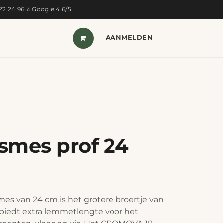
322 24 96
·
⭐ Google 4.6/5
T VAN DE MAAND
SHOP
AANMELDEN
CONTACT
smes prof 24
mes van 24 cm is het grotere broertje van
 biedt extra lemmetlengte voor het