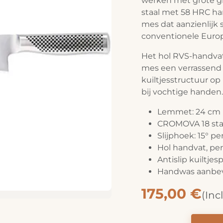
werken met grote gr
staal met 58 HRC ha
mes dat aanzienlijk s
conventionele Euro
Het hol RVS-handvat
mes een verrassend l
kuiltjesstructuur o
bij vochtige handen.
Lemmet: 24 cm
CROMOVA 18 sta
Slijphoek: 15° pe
Hol handvat, pe
Antislip kuiltjes
Handwas aanbe
175,00
€
(Inc