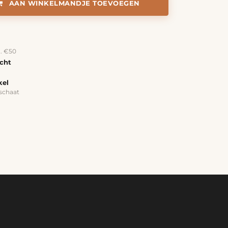
AAN WINKELMANDJE TOEVOEGEN
a. €50
echt
kel
schaat