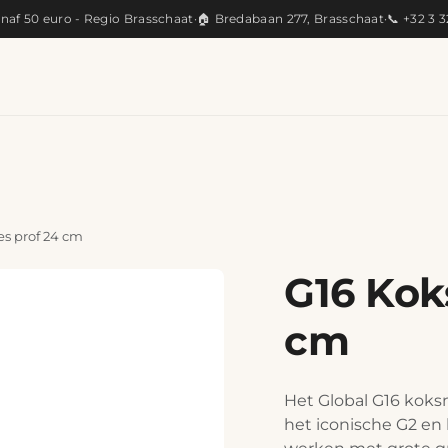
anaf 50 euro - Regio Brasschaat
·
🏠 Bredabaan 277, Brasschaat
·
📞 +32 3 
KEUKEN
ARTISANAAL
CADEAUS
PRODUC
s prof 24 cm
G16 Kok
cm
Het Global G16 koks
het iconische G2 en