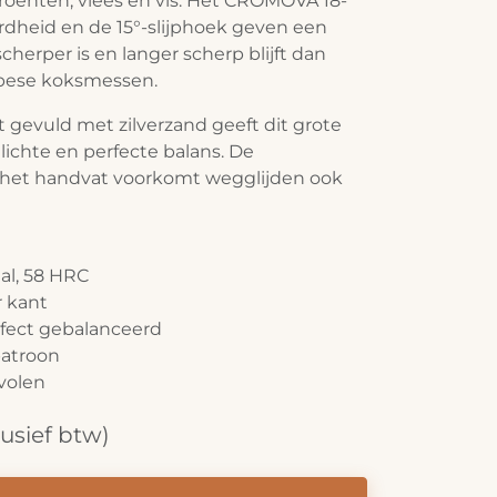
oenten, vlees en vis. Het CROMOVA 18-
rdheid en de 15°-slijphoek geven een
cherper is en langer scherp blijft dan
pese koksmessen.
 gevuld met zilverzand geeft dit grote
ichte en perfecte balans. De
p het handvat voorkomt wegglijden ook
al, 58 HRC
r kant
rfect gebalanceerd
patroon
volen
lusief btw)