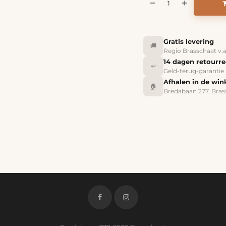
Gratis levering
🚚
Regio Brasschaat v.
14 dagen retourr
↩️
Geld-terug-garantie
Afhalen in de win
🏠
Bredabaan 277, Bras