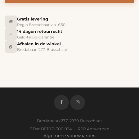
Gratis levering
🚚
Regio Brasschaat v.a. €50
14 dagen retourrecht
↩️
Geld-terug-garantie
Afhalen in de winkel
🏠
Bredabaan 277, Brasschaat
Bredabaan 277, 2930 Brasschaat
BTW: BE1021.300.924 RPR Antwerpen
Algemene voorwaarden