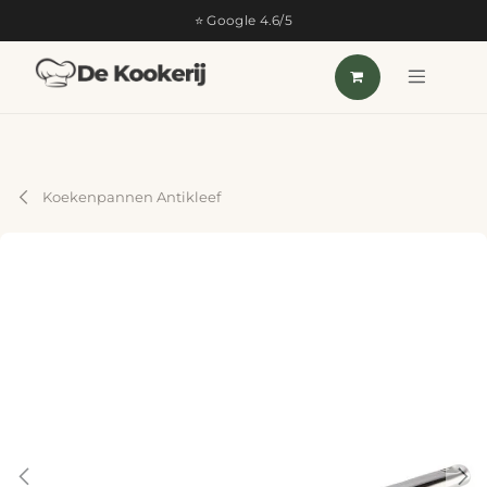
OVERSLAAN NAAR INHOUD
⭐ Google 4.6/5
Koekenpannen Antikleef