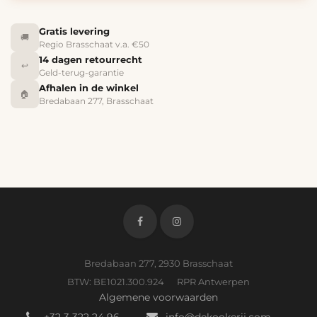
Gratis levering
🚚
Regio Brasschaat v.a. €50
14 dagen retourrecht
↩️
Geld-terug-garantie
Afhalen in de winkel
🏠
Bredabaan 277, Brasschaat
Bredabaan 277, 2930 Brasschaat
BTW: BE1021.300.924 RPR Antwerpen
Algemene voorwaarden