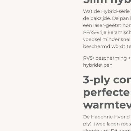
Wat de Hybrid-serie
de bakzijde. De pan
een laser-geëtst hon
PFAS-vrije keramisc
voedsel minder snel 
beschermd wordt teg
RVS\ bescherming +
hybride\ pan
3-ply co
perfecte
warmtev
De Habonne Hybrid p
ply): twee lagen roe
aluminium. Dit zorgt