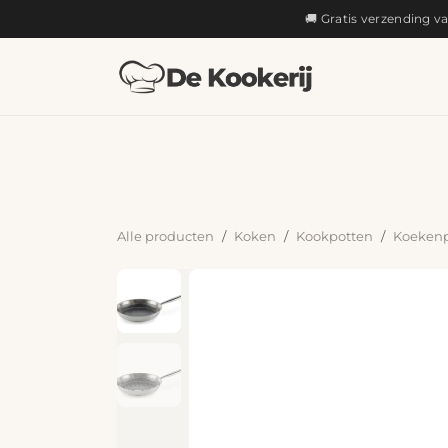
OVERSLAAN NAAR INHOUD
🚚 Gratis verzending v
KOKEN
Alle producten
Koken
Kookpotten
Koekenp