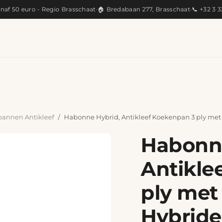
anaf 50 euro - Regio Brasschaat
·
🏠 Bredabaan 277, Brasschaat
·
📞 +32 3 
KEUKEN
ARTISANAAL
CADEAUS
PRODUC
annen Antikleef
Habonne Hybrid, Antikleef Koekenpan 3 ply me
Habonne
Antikle
ply met
Hybride