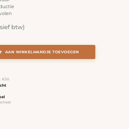
ductie
volen
usief btw)
AAN WINKELMANDJE TOEVOEGEN
a. €50
echt
kel
schaat