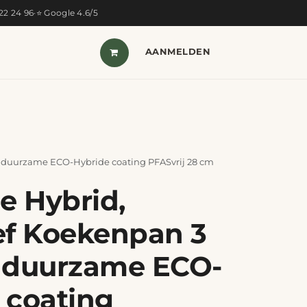
322 24 96
·
⭐ Google 4.6/5
T VAN DE MAAND
SHOP
AANMELDEN
CONTACT
t duurzame ECO-Hybride coating PFASvrij 28 cm
 Hybrid,
ef Koekenpan 3
 duurzame ECO-
 coating