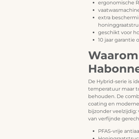
ergonomische 
vaatwasmachin
extra beschermi
honinggraatstru
geschikt voor 
10 jaar garanti
Waarom 
Habonne
De Hybrid-serie is i
temperatuur maar t
behouden. De combi
coating en moderne
bijzonder veelzijdig
van verfijnde gerech
PFAS-vrije anti
Honingraatstruc