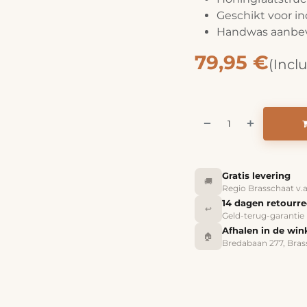
Geschikt voor in
Handwas aanbe
79,95
€
(Incl
Gratis levering
🚚
Regio Brasschaat v.
14 dagen retourr
↩️
Geld-terug-garantie
Afhalen in de win
🏠
Bredabaan 277, Bras