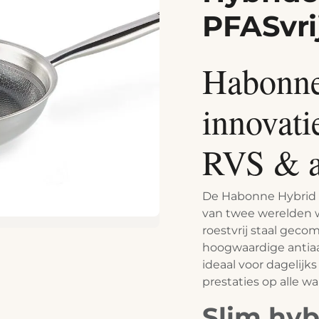
PFASvri
Habonne
innovati
RVS & a
De Habonne Hybrid s
van twee werelden w
roestvrij staal gec
hoogwaardige antiaa
ideaal voor dagelijk
prestaties op alle w
Slim hy