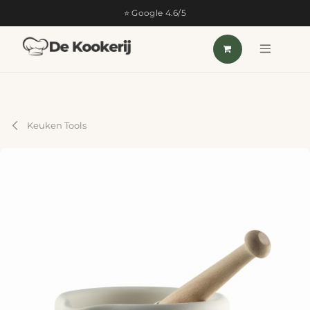
OVERSLAAN NAAR INHOUD
⭐ Google 4.6/5
Keuken Tools