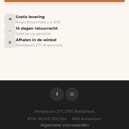
Gratis levering
🚚
Regio Brasschaat v.a. €50
14 dagen retourrecht
↩️
Geld-terug-garantie
Afhalen in de winkel
🏠
Bredabaan 277, Brasschaat
Bredabaan 277, 2930 Brasschaat
BTW: BE1021.300.924 RPR Antwerpen
Algemene voorwaarden