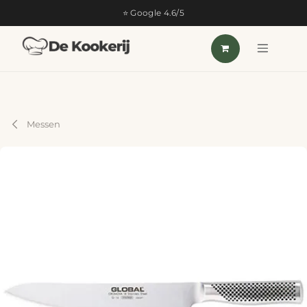
OVERSLAAN NAAR INHOUD
⭐ Google 4.6/5
Messen