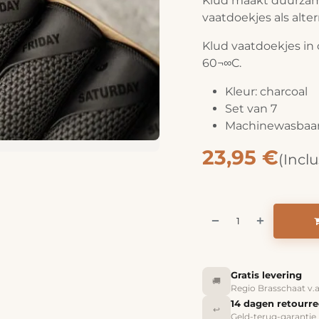
Klud maakt duurzam
vaatdoekjes als alt
Klud vaatdoekjes in 
60¬∞C.
Kleur: charcoal
Set van 7
Machinewasbaar
23,95
€
(Inclu
Gratis levering
🚚
Regio Brasschaat v.
14 dagen retourr
↩️
Geld-terug-garantie