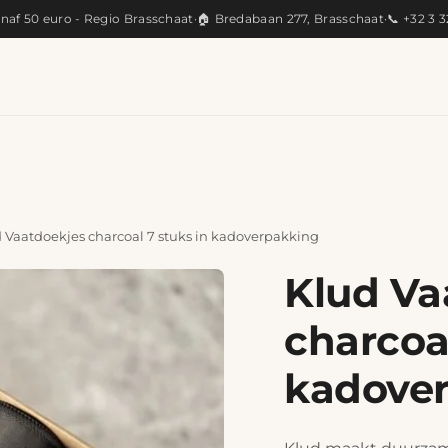
anaf 50 euro - Regio Brasschaat
·
🏠 Bredabaan 277, Brasschaat
·
📞 +32 3 
KEUKEN
ARTISANAAL
CADEAUS
PRODUC
 Vaatdoekjes charcoal 7 stuks in kadoverpakking
Klud Va
charcoal
kadove