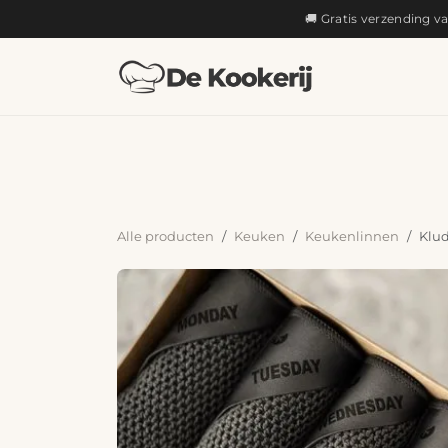
OVERSLAAN NAAR INHOUD
🚚 Gratis verzending v
KOKEN
Alle producten
Keuken
Keukenlinnen
Klud