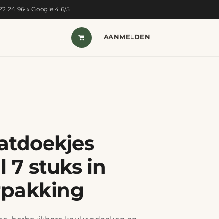
322 24 96
·
⭐ Google 4.6/5
T VAN DE MAAND
SHOP
AANMELDEN
CONTACT
atdoekjes
 7 stuks in
rpakking