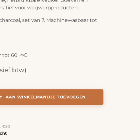
e, herbruikbare keukendoeken en
ernatief voor wegwerpproducten.
charcoal, set van 7. Machinewasbaar tot
 tot 60¬∞C
sief btw)
AAN WINKELMANDJE TOEVOEGEN
a. €50
echt