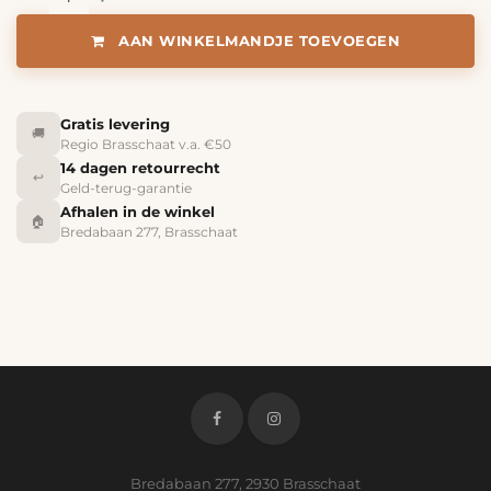
AAN WINKELMANDJE TOEVOEGEN
Gratis levering
🚚
Regio Brasschaat v.a. €50
14 dagen retourrecht
↩️
Geld-terug-garantie
Afhalen in de winkel
🏠
Bredabaan 277, Brasschaat
Bredabaan 277, 2930 Brasschaat