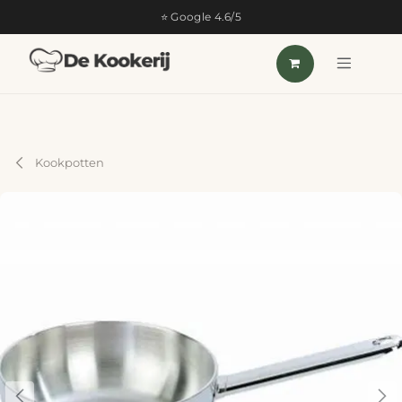
OVERSLAAN NAAR INHOUD
⭐ Google 4.6/5
Kookpotten