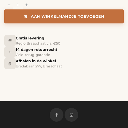
AAN WINKELMANDJE TOEVOEGEN
Gratis levering
🚚
Regio Brasschaat v.a. €50
14 dagen retourrecht
↩️
Geld-terug-garantie
Afhalen in de winkel
🏠
Bredabaan 277, Brasschaat