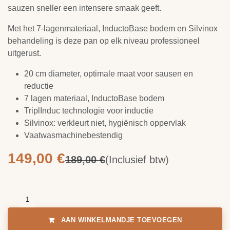
Apollo 7 Conische sauteuse 20
cm
De Demeyere Apollo 7 conische sauteuse van 20 cm is de
ideale pan voor het bereiden van sauzen, reductiesauzen,
roerei of kleine portiegerechten. De bredere opening
bevordert de waterdampvlucht, wat reductie versnelt en
sauzen sneller een intensere smaak geeft.
Met het 7-lagenmateriaal, InductoBase bodem en Silvinox
behandeling is deze pan op elk niveau professioneel