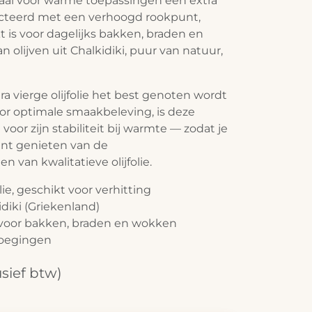
iaal voor warme toepassingen een extra
electeerd met een verhoogd rookpunt,
t is voor dagelijks bakken, braden en
olijven uit Chalkidiki, puur van natuur,
ra vierge olijfolie het best genoten wordt
oor optimale smaakbeleving, is deze
voor zijn stabiliteit bij warmte — zodat je
unt genieten van de
 van kwalitatieve olijfolie.
olie, geschikt voor verhitting
idiki (Griekenland)
voor bakken, braden en wokken
voegingen
usief btw)