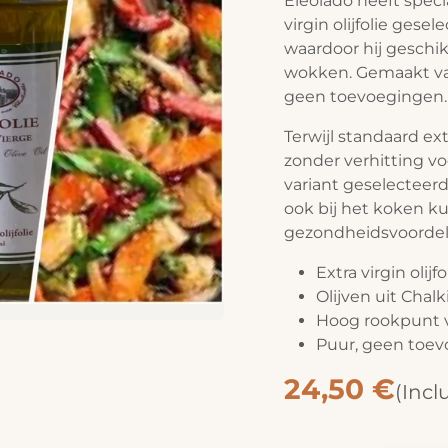
Eleolado heeft spec
virgin olijfolie ges
waardoor hij geschik
wokken. Gemaakt van 
geen toevoegingen.
Terwijl standaard ext
zonder verhitting v
variant geselecteerd 
ook bij het koken k
gezondheidsvoordelen
Extra virgin olijf
Olijven uit Chalk
Hoog rookpunt 
Puur, geen toe
24,50
€
(Incl