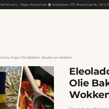
anaf 50 euro - Regio Brasschaat
·
🏠 Bredabaan 277, Brasschaat
·
📞 +32 3 
KEUKEN
ARTISANAAL
CADEAUS
PRODUC
o Extra Virgin Olie Bakken, Braden en Wokken
Eleolado
Olie Ba
Wokke