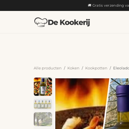
OVERSLAAN NAAR INHOUD
🚚 Gratis verzending v
KOKEN
Alle producten
Koken
Kookpotten
Eleolad