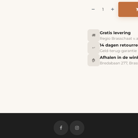
Gratis levering
🚚
Regio Brasschaat v.
14 dagen retourr
↩️
Geld-terug-garantie
Afhalen in de win
🏠
Bredabaan 277, Bras