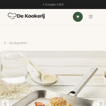
OVERSLAAN NAAR INHOUD
⭐ Google 4.6/5
Kookpotten