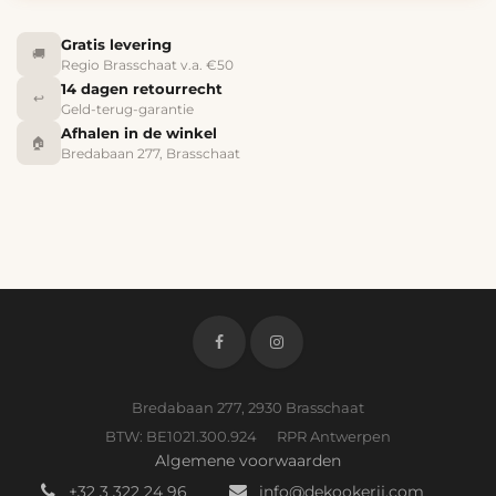
Gratis levering
🚚
Regio Brasschaat v.a. €50
14 dagen retourrecht
↩️
Geld-terug-garantie
Afhalen in de winkel
🏠
Bredabaan 277, Brasschaat
Bredabaan 277, 2930 Brasschaat
BTW: BE1021.300.924 RPR Antwerpen
Algemene voorwaarden
+32 3 322 24 96
info@dekookerij.com