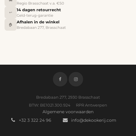
🚚
Regio Brasschaat v.a. €50
14 dagen retourrecht
↩️
Geld-terug-garantie
Afhalen in de winkel
🏠
Bredabaan 277, Brasschaat
Bredabaan 277, 2930 Brasschaat
BTW: BE1021.300.924 RPR Antwerpen
Algemene voorwaarden
+32 3 322 24 96
info@dekookerij.com