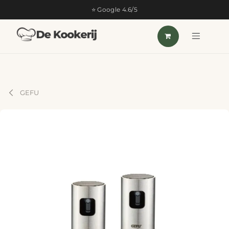
OVERSLAAN NAAR INHOUD
⭐ Google 4.6/5
GEFU