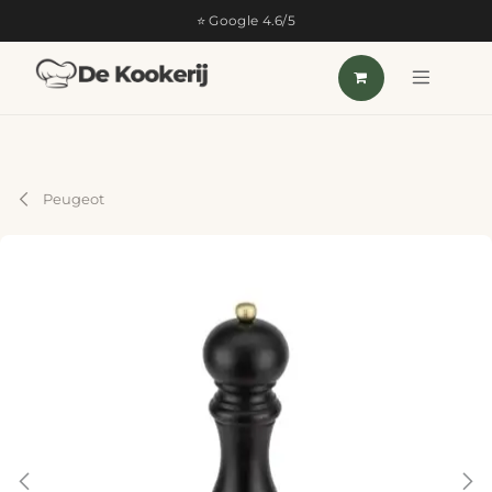
OVERSLAAN NAAR INHOUD
⭐ Google 4.6/5
Peugeot