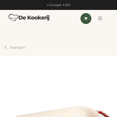
OVERSLAAN NAAR INHOUD
⭐ Google 4.6/5
Scanpan