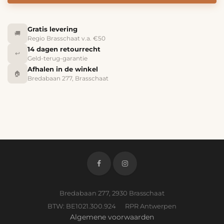
Gratis levering
🚚
Regio Brasschaat v.a. €50
14 dagen retourrecht
↩️
Geld-terug-garantie
Afhalen in de winkel
🏠
Bredabaan 277, Brasschaat
Bredabaan 277, 2930 Brasschaat
BTW: BE1021.300.924 RPR Antwerpen
Algemene voorwaarden