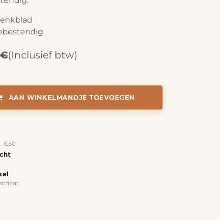
tendig.
enkblad
ebestendig
€
(Inclusief btw)
AAN WINKELMANDJE TOEVOEGEN
a. €50
echt
kel
schaat