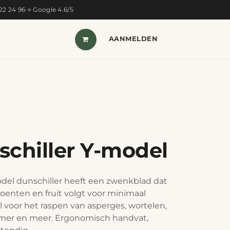
322 24 96
·
⭐ Google 4.6/5
T VAN DE MAAND
SHOP
AANMELDEN
CONTACT
schiller Y-model
odel dunschiller heeft een zwenkblad dat
oenten en fruit volgt voor minimaal
al voor het raspen van asperges, wortelen,
er en meer. Ergonomisch handvat,