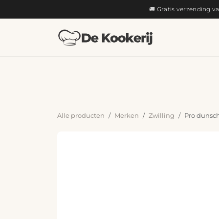
OVERSLAAN NAAR INHOUD
🚚 Gratis verzending v
KOKEN
Alle producten
Merken
Zwilling
Pro dunsch