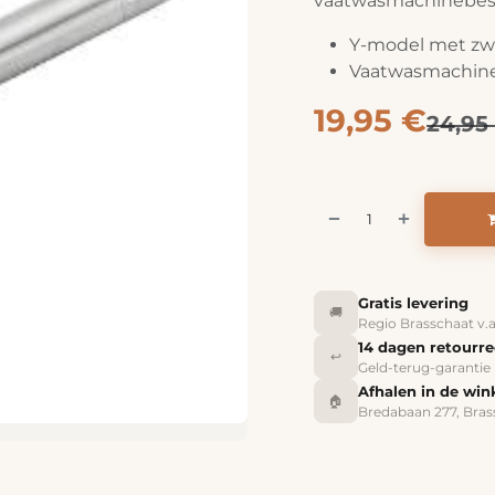
vaatwasmachinebes
Y-model met zw
Vaatwasmachin
19,95
€
24,95
Gratis levering
🚚
Regio Brasschaat v.
14 dagen retourr
↩️
Geld-terug-garantie
Afhalen in de win
🏠
Bredabaan 277, Bras