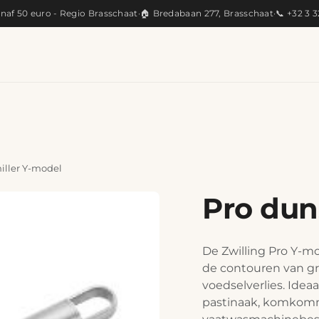
anaf 50 euro - Regio Brasschaat
·
🏠 Bredabaan 277, Brasschaat
·
📞 +32 3 
KEUKEN
ARTISANAAL
CADEAUS
PRODUC
iller Y-model
Pro dun
De Zwilling Pro Y-m
de contouren van gr
voedselverlies. Idea
pastinaak, komkomm