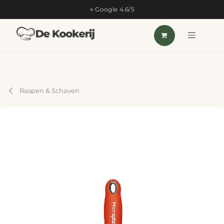
OVERSLAAN NAAR INHOUD
⭐ Google 4.6/5
Raspen & Schaven