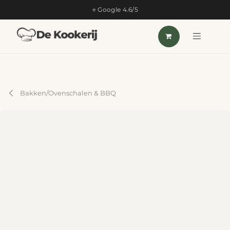
OVERSLAAN NAAR INHOUD
⭐ Google 4.6/5
Bakken/Ovenschalen & BBQ