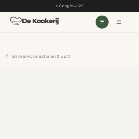
OVERSLAAN NAAR INHOUD
⭐ Google 4.6/5
Bakken/Ovenschalen & BBQ