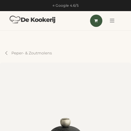
OVERSLAAN NAAR INHOUD
⭐ Google 4.6/5
Peper- & Zoutmolens