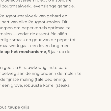
et U'Select-systeem biedt 6 instelbare
l zoutmaalwerk, levenslange garantie.
Peugeot-maalwerk van gehard en
t hart van elke Peugeot-molen. Dit
orpen om peperkorrels optimaal te
rmalen — zodat de essentiële oliën
ledige smaak en geur van de peper tot
t maalwerk gaat een leven lang mee:
tie op het mechanisme
, 5 jaar op de
m geeft u 6 nauwkeurig instelbare
mpelweg aan de ring onderin de molen te
 de fijnste maling (tafelbediening,
r een grove, robuuste korrel (steaks,
ut, taupe grijs