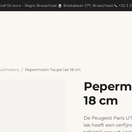
anaf 50 euro - Regio Brasschaat
·
🏠 Bredabaan 277, Brasschaat
·
📞 +32 3 
KEUKEN
ARTISANAAL
CADEAUS
PRODUC
outmolens
Pepermolen Taupe lak 18 cm
Pepermo
18 cm
De Peugeot Paris U'S
lak heeft een verfijn