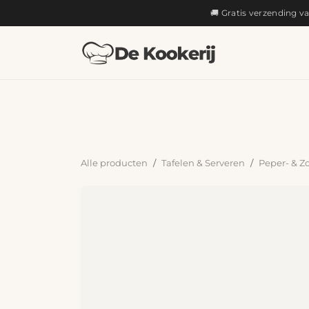
OVERSLAAN NAAR INHOUD
🚚 Gratis verzending v
KOKEN
Alle producten
Tafelen & Serveren
Peper- & Z