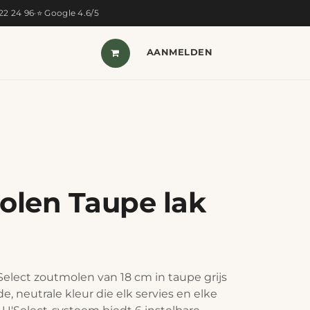
322 24 96
·
⭐ Google 4.6/5
T VAN DE MAAND
SHOP
AANMELDEN
CONTACT
len Taupe lak
elect zoutmolen van 18 cm in taupe grijs
de, neutrale kleur die elk servies en elke