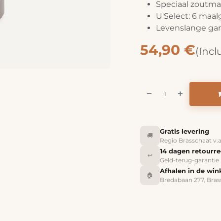
Speciaal zoutm
U'Select: 6 maa
Levenslange gar
54,90
€
(Incl
Gratis levering
🚚
Regio Brasschaat v.
14 dagen retourr
↩️
Geld-terug-garantie
Afhalen in de win
🏠
Bredabaan 277, Bras