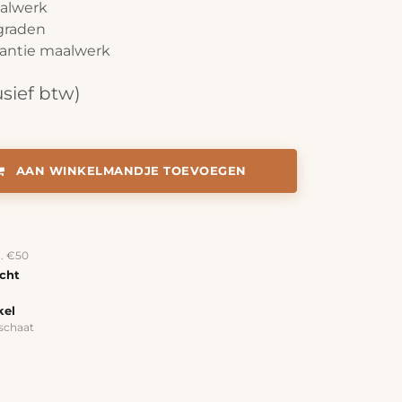
aalwerk
lgraden
antie maalwerk
usief btw)
AAN WINKELMANDJE TOEVOEGEN
a. €50
echt
kel
schaat