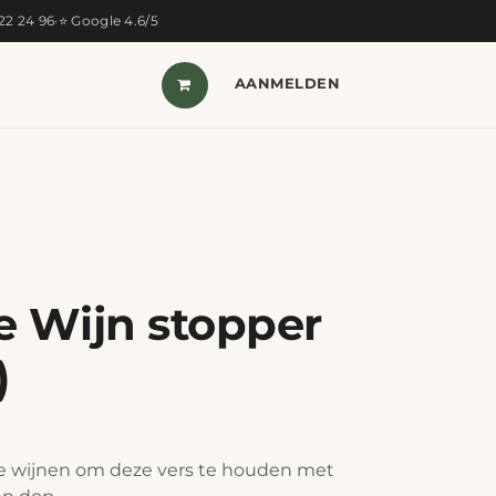
322 24 96
·
⭐ Google 4.6/5
T VAN DE MAAND
SHOP
AANMELDEN
CONTACT
e Wijn stopper
)
le wijnen om deze vers te houden met