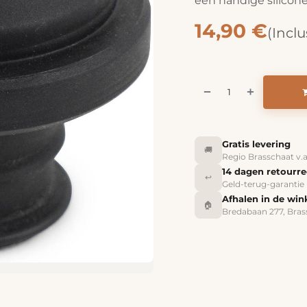
een handige silicon
14,90
€
(Inclu
Gratis levering
🚚
Regio Brasschaat v.
14 dagen retourr
↩️
Geld-terug-garantie
Afhalen in de win
🏠
Bredabaan 277, Bras