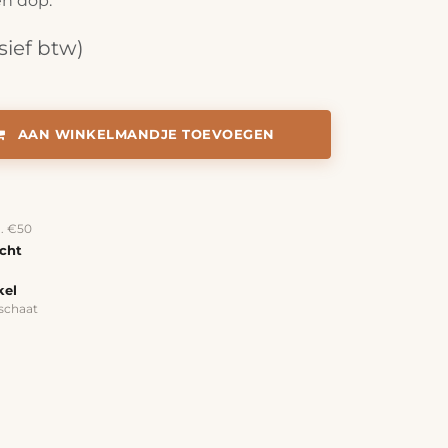
en dop.
sief btw)
AAN WINKELMANDJE TOEVOEGEN
a. €50
echt
kel
schaat