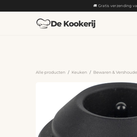
OVERSLAAN NAAR INHOUD
🚚 Gratis verzending v
KOKEN
Alle producten
Keuken
Bewaren & Vershoud