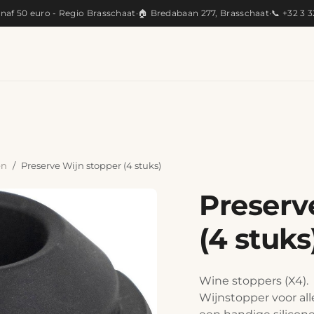
anaf 50 euro - Regio Brasschaat
·
🏠 Bredabaan 277, Brasschaat
·
📞 +32 3 
KEUKEN
ARTISANAAL
CADEAUS
PRODUC
en
Preserve Wijn stopper (4 stuks)
Preserv
(4 stuks
Wine stoppers (X4).
Wijnstopper voor al