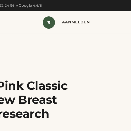
322 24 96
·
⭐ Google 4.6/5
T VAN DE MAAND
SHOP
AANMELDEN
CONTACT
Pink Classic
ew Breast
research