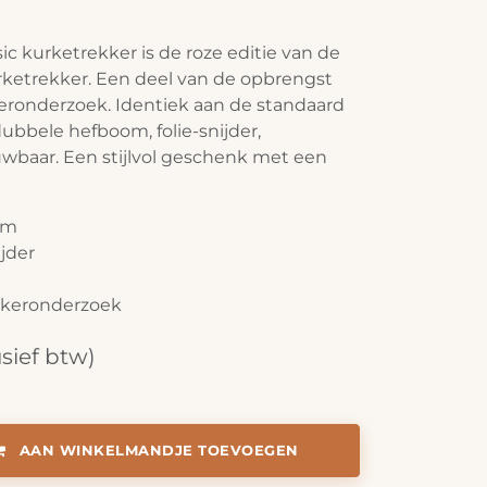
sic kurketrekker is de roze editie van de
urketrekker. Een deel van de opbrengst
eronderzoek. Identiek aan de standaard
 dubbele hefboom, folie-snijder,
uwbaar. Een stijlvol geschenk met een
om
ijder
nkeronderzoek
usief btw)
AAN WINKELMANDJE TOEVOEGEN