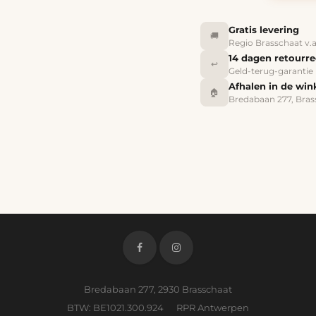
Gratis levering
🚚
Regio Brasschaat v.
14 dagen retourr
↩️
Geld-terug-garantie
Afhalen in de win
🏠
Bredabaan 277, Bras
Bredabaan 277, 2930 Brasschaat
BTW: BE1021.300.924 RPR Antwerpen