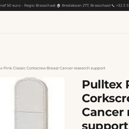
anaf 50 euro - Regio Brasschaat
·
🏠 Bredabaan 277, Brasschaat
·
📞 +32 3 
KEUKEN
ARTISANAAL
CADEAUS
PRODUC
ex Pink Classic Corkscrew Breast Cancer research support
Pulltex 
Corkscr
Cancer 
support