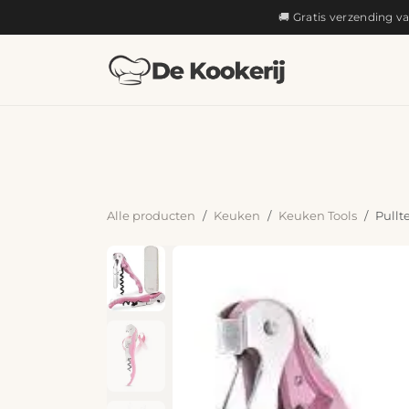
OVERSLAAN NAAR INHOUD
🚚 Gratis verzending v
KOKEN
Alle producten
Keuken
Keuken Tools
Pullt