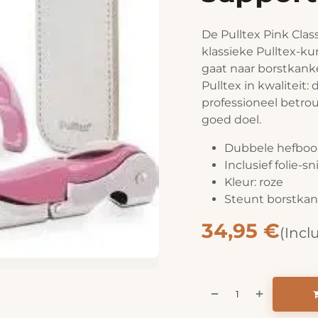
De Pulltex Pink Clas
klassieke Pulltex-k
gaat naar borstkank
Pulltex in kwaliteit:
professioneel betro
goed doel.
Dubbele hefbo
Inclusief folie-sn
Kleur: roze
Steunt borstka
34,95
€
(Incl