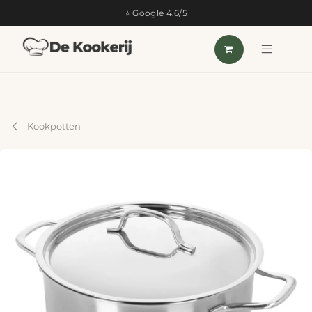
OVERSLAAN NAAR INHOUD
⭐ Google 4.6/5
Kookpotten