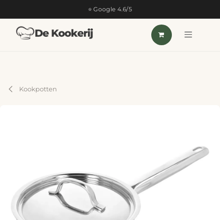
OVERSLAAN NAAR INHOUD
⭐ Google 4.6/5
Kookpotten