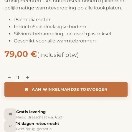
stoofgerechten. De InductoSeal-bodem garandeert
gelijkmatige warmteverdeling op alle kookplaten.
18 cm diameter
InductoSeal drielaagse bodem
Silvinox behandeling, inclusief glasdeksel
Geschikt voor alle warmtebronnen
79,00
€
(Inclusief btw)
AAN WINKELMANDJE TOEVOEGEN
Gratis levering
🚚
Regio Brasschaat v.a. €50
14 dagen retourrecht
↩️
Geld-terug-garantie