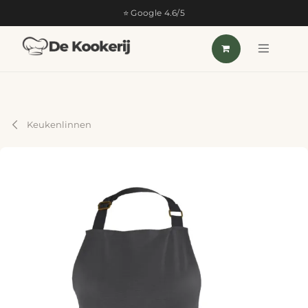
OVERSLAAN NAAR INHOUD
⭐ Google 4.6/5
Keukenlinnen