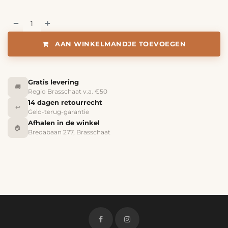
AAN WINKELMANDJE TOEVOEGEN
Gratis levering
🚚
Regio Brasschaat v.a. €50
14 dagen retourrecht
↩️
Geld-terug-garantie
Afhalen in de winkel
🏠
Bredabaan 277, Brasschaat