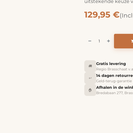
uitstekende keuze vo
129,95
€
(Inc
Gratis levering
🚚
Regio Brasschaat v.
14 dagen retourr
↩️
Geld-terug-garantie
Afhalen in de win
🏠
Bredabaan 277, Bras