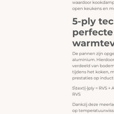
waardoor kookdampe
open keukens en m
5-ply te
perfecte
warmtev
De pannen zijn opgeb
aluminium. Hierdoor
verdeeld van bodem 
tijdens het koken, 
prestaties op induct
5\text{-}ply = RVS 
RVS
Dankzij deze meerla
op temperatuurwisse