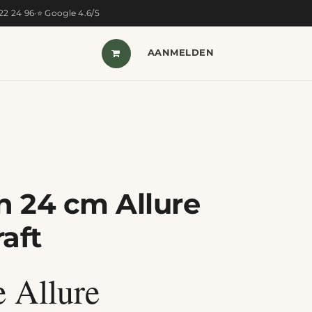
322 24 96
·
⭐ Google 4.6/5
T VAN DE MAAND
SHOP
AANMELDEN
CONTACT
 24 cm Allure
aft
 Allure