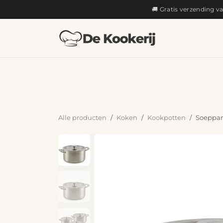
OVERSLAAN NAAR INHOUD
🚚 Gratis verzending v
KOKEN
Alle producten
Koken
Kookpotten
Soeppan