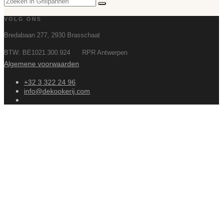
VOLG ONS
Bredabaan 277, 2930 Brasschaat
BTW: BE1021.300.924 RPR Antwerpen
Algemene voorwaarden
+32 3 322 24 96
info@dekookerij.com