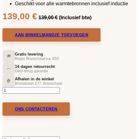
Geschikt voor alle warmtebronnen inclusief inductie
139,00
€
139,00
€
(Inclusief btw)
AAN WINKELMANDJE TOEVOEGEN
Gratis levering
🚚
Regio Brasschaat v.a. €50
14 dagen retourrecht
↩️
Geld-terug-garantie
Afhalen in de winkel
🏠
Bredabaan 277, Brasschaat
ONS CONTACTEREN