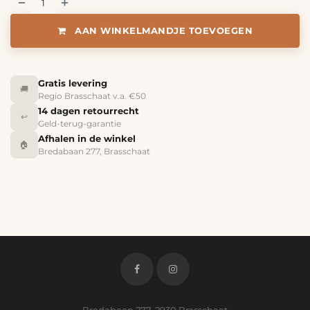
AAN WINKELMANDJE TOEVOEGEN
Gratis levering
🚚
Regio Brasschaat v.a. €50
14 dagen retourrecht
↩️
Geld-terug-garantie
Afhalen in de winkel
🏠
Bredabaan 277, Brasschaat