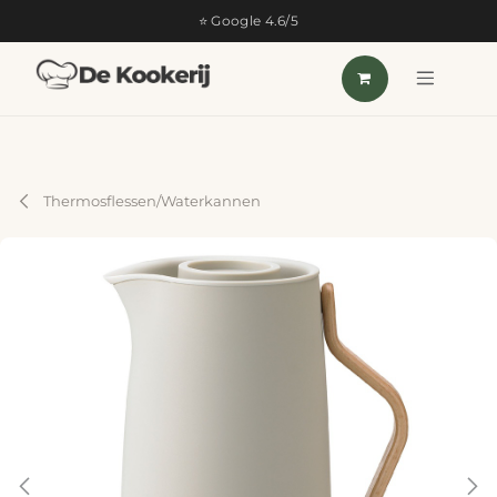
OVERSLAAN NAAR INHOUD
⭐ Google 4.6/5
Thermosflessen/Waterkannen