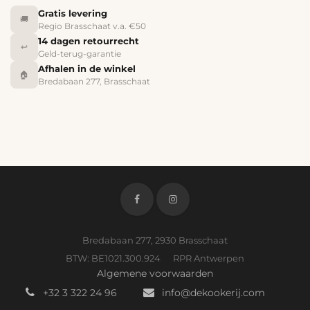
Gratis levering
🚚
Regio Brasschaat v.a. €50
14 dagen retourrecht
↩️
Geld-terug-garantie
Afhalen in de winkel
🏠
Bredabaan 277, Brasschaat
Bredabaan 277, 2930 Brasschaat
BTW: BE1021.300.924 RPR Antwerpen
Algemene voorwaarden
+32 3 322 24 96
info@dekookerij.com