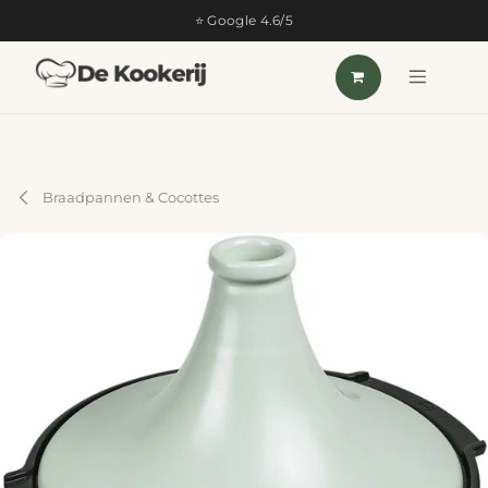
OVERSLAAN NAAR INHOUD
⭐ Google 4.6/5
Braadpannen & Cocottes