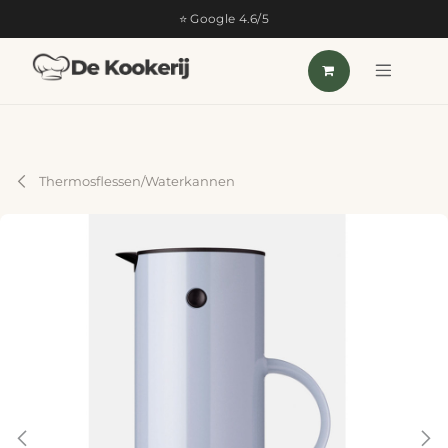
OVERSLAAN NAAR INHOUD
⭐ Google 4.6/5
Thermosflessen/Waterkannen