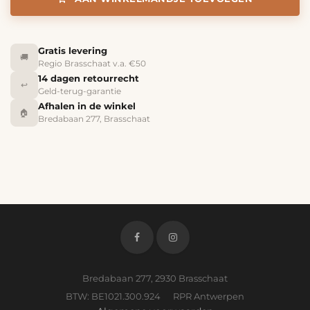
Gratis levering
🚚
Regio Brasschaat v.a. €50
14 dagen retourrecht
↩️
Geld-terug-garantie
Afhalen in de winkel
🏠
Bredabaan 277, Brasschaat
Bredabaan 277, 2930 Brasschaat
BTW: BE1021.300.924 RPR Antwerpen