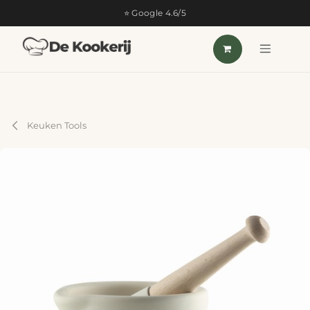
OVERSLAAN NAAR INHOUD
⭐ Google 4.6/5
Keuken Tools