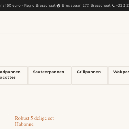
anaf 50 euro - Regio Brasschaat
·
🏠 Bredabaan 277, Brasschaat
·
📞 +32 3 
KEUKEN
ARTISANAAL
CADEAUS
PRODUC
aadpannen
Sauteerpannen
Grillpannen
Wokpa
ocottes
Robust 5 delige set
Habonne