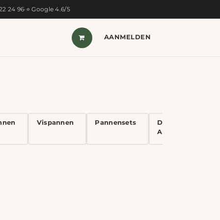
322 24 96
·
⭐ Google 4.6/5
T VAN DE MAAND
SHOP
AANMELDEN
CONTACT
nnen
Vispannen
Pannensets
Deksels &
Accessoires