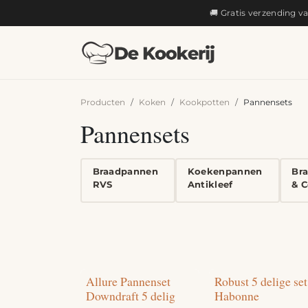
OVERSLAAN NAAR INHOUD
🚚 Gratis verzending v
KOKEN
Producten
Koken
Kookpotten
Pannensets
Pannensets
Braadpannen
Koekenpannen
Br
RVS
Antikleef
& C
Allure Pannenset
Robust 5 delige set
Downdraft 5 delig
Habonne