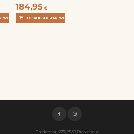
Product van de maand
184,95
€
N WINKELMANDJE
TOEVOEGEN AAN WINKELMANDJE
Bredabaan 277, 2930 Brasschaat