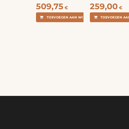
509,75
259,00
€
€
TOEVOEGEN AAN WINKELMANDJE
TOEVOEGEN AA