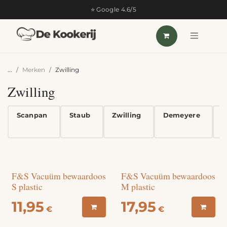
OVERSLAAN NAAR INHOUD
⭐ Google 4.6/5
...
Merken
Zwilling
Zwilling
Scanpan
Staub
Zwilling
Demeyere
H
F&S Vacuüm bewaardoos
F&S Vacuüm bewaardoos
S plastic
M plastic
11,95
17,95
€
€