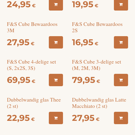
24,95
19,95
€
€
F&S Cube Bewaardoos
F&S Cube Bewaardoos
3M
2S
27,95
16,95
€
€
F&S Cube 4-delige set
F&S Cube 3-delige set
(S, 2x2S, 3S)
(M, 2M, 3M)
69,95
79,95
€
€
Dubbelwandig glas Thee
Dubbelwandig glas Latte
(2 st)
Macchiato (2 st)
22,95
27,95
€
€